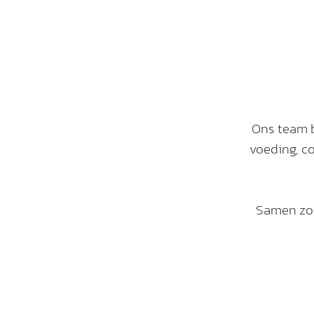
Ons team b
voeding, c
Samen zorg