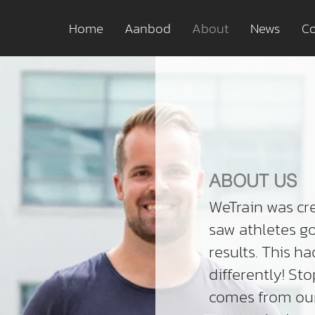
Home
Aanbod
About
News
Co
ABOUT US
WeTrain was cr
saw athletes g
results. This h
differently! St
comes from our