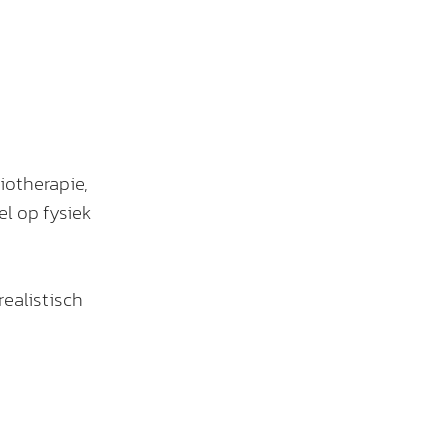
iotherapie,
l op fysiek
realistisch