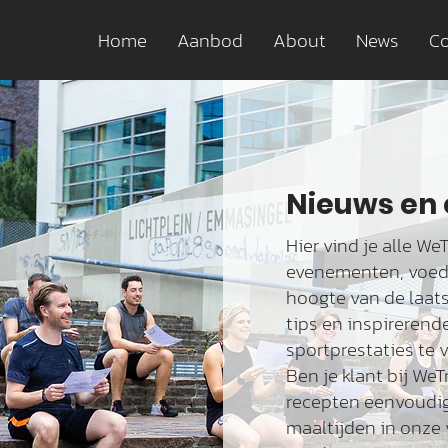
Home
Aanbod
About
News
Co
Nieuws en
Hier vind je alle W
evenementen, voedin
hoogte van de laats
tips en inspirerend
sportprestaties te 
Ben je klant bij WeT
recepten eenvoudig
maaltijden in onze