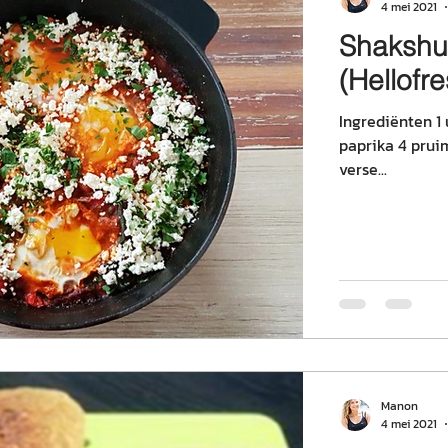
4 mei 2021
Shakshu
(Hellofre
Ingrediënten 1 
paprika 4 pruim
verse...
Manon
4 mei 2021