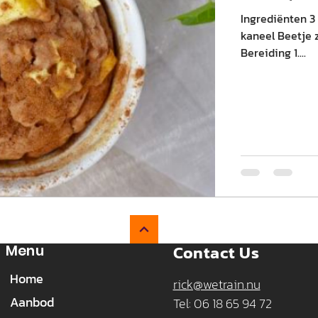
Ingrediënten 3 
kaneel Beetje 
Bereiding 1....
Contact Us
Menu
Home
rick@wetrain.nu
Aanbod
Tel: 06 18 65 94 72