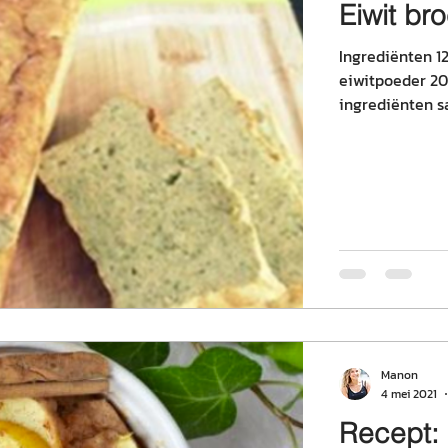
Eiwit br
Ingrediënten 12
eiwitpoeder 20
ingrediënten s
Manon
4 mei 2021
Recept: