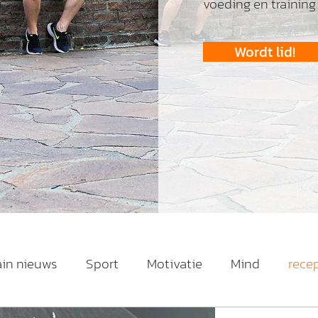
voeding en training
Wordt lid!
ain nieuws
Sport
Motivatie
Mind
rece