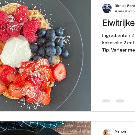
Rick de Bont
4 mei 2021
Eiwitrijk
Ingrediënten 2
kokosolie 2 ee
Tip: Varieer met
Manon