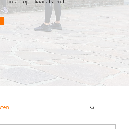
 optimaal op elkaar afstemt
pten