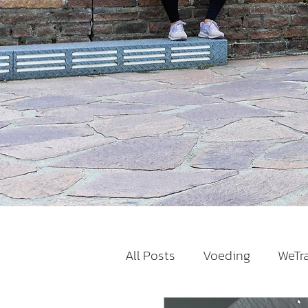
All Posts
Voeding
WeTr